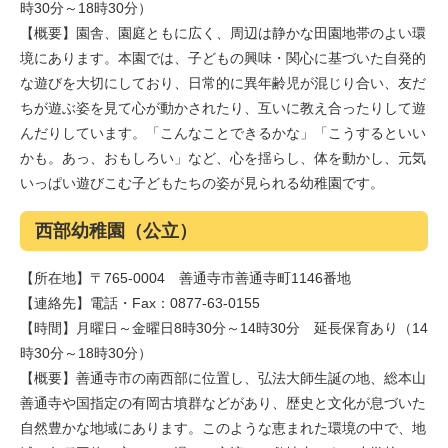
時30分～18時30分）
【概要】園舎、園庭ともに広く、周辺は静かな田園地帯のよい環
境にあります。本園では、子どもの興味・関心に基づいた自発的
な遊びを大切にしており、日常的に異年齢児が混じり合い、友だ
ちが遊ぶ姿を見て心が動かされたり、互いに教え合ったりして遊
んだりしています。「こんなことできるかな」「こうするといい
かも。あっ、おもしろい」など、心を揺らし、体を動かし、元気
いっぱい遊びこむ子どもたちの姿が見られる幼稚園です。
西部幼稚園（公立）
【所在地】〒765-0004 善通寺市善通寺町1146番地
【連絡先】電話・Fax：0877-63-0155
【時間】月曜日～金曜日8時30分～14時30分 延長保育あり（14
時30分～18時30分）
【概要】善通寺市の南西部に位置し、弘法大師生誕の地、総本山
善通寺や国指定の有岡古墳群などがあり、歴史と文化が息づいた
自然豊かな地域にあります。このような恵まれた環境の中で、地