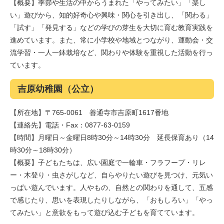
【概要】季節や生活の中からうまれた「やってみたい」「楽し
い」遊びから、知的好奇心や興味・関心を引き出し、「関わる」
「試す」「発見する」などの学びの芽生を大切に育む教育実践を
進めています。また、常に小学校や地域とつながり、運動会・交
流学習・一人一鉢栽培など、関わりや体験を重視した活動を行っ
ています。
吉原幼稚園（公立）
【所在地】〒765-0061 善通寺市吉原町1617番地
【連絡先】電話・Fax：0877-63-0159
【時間】月曜日～金曜日8時30分～14時30分 延長保育あり（14
時30分～18時30分）
【概要】子どもたちは、広い園庭で一輪車・フラフープ・リレ
ー・木登り・虫さがしなど、自らやりたい遊びを見つけ、元気い
っぱい遊んでいます。人やもの、自然との関わりを通して、五感
で感じたり、思いを表現したりしながら、「おもしろい」「やっ
てみたい」と意欲をもって遊び込む子どもを育てています。