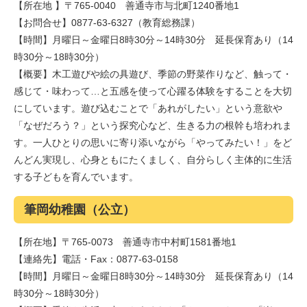
【所在地 】〒765-0040 善通寺市与北町1240番地1
【お問合せ】0877-63-6327（教育総務課）
【時間】月曜日～金曜日8時30分～14時30分 延長保育あり（14
時30分～18時30分）
【概要】木工遊びや絵の具遊び、季節の野菜作りなど、触って・
感じて・味わって…と五感を使って心躍る体験をすることを大切
にしています。遊び込むことで「あれがしたい」という意欲や
「なぜだろう？」という探究心など、生きる力の根幹も培われま
す。一人ひとりの思いに寄り添いながら「やってみたい！」をど
んどん実現し、心身ともにたくましく、自分らしく主体的に生活
する子どもを育んでいます。
筆岡幼稚園（公立）
【所在地】〒765-0073 善通寺市中村町1581番地1
【連絡先】電話・Fax：0877-63-0158
【時間】月曜日～金曜日8時30分～14時30分 延長保育あり（14
時30分～18時30分）