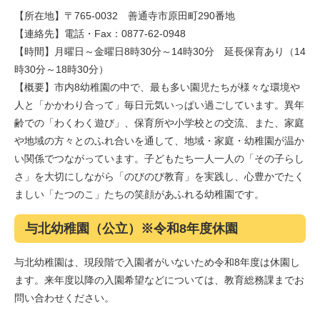
【所在地】〒765-0032 善通寺市原田町290番地
【連絡先】電話・Fax：0877-62-0948
【時間】月曜日～金曜日8時30分～14時30分 延長保育あり（14
時30分～18時30分）
【概要】市内8幼稚園の中で、最も多い園児たちが様々な環境や
人と「かかわり合って」毎日元気いっぱい過ごしています。異年
齢での「わくわく遊び」、保育所や小学校との交流、また、家庭
や地域の方々とのふれ合いを通して、地域・家庭・幼稚園が温か
い関係でつながっています。子どもたち一人一人の「その子らし
さ」を大切にしながら「のびのび教育」を実践し、心豊かでたく
ましい「たつのこ」たちの笑顔があふれる幼稚園です。
与北幼稚園（公立）※令和8年度休園
与北幼稚園は、現段階で入園者がいないため令和8年度は休園し
ます。来年度以降の入園希望などについては、教育総務課までお
問い合わせください。