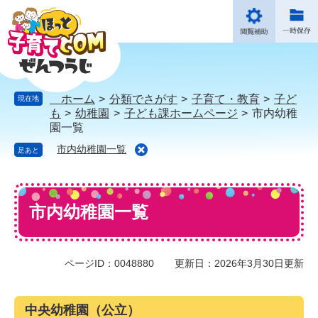
ペ
メ
ー
ニ
ジ
ュ
の
ー
先
を
頭
飛
で
ば
ホーム
>
分類でさがす
>
子育て・教育
>
子ど
現在地
す。
し
も
>
幼稚園
>
子ども課ホームページ
>
市内幼稚
て
園一覧
本
市内幼稚園一覧
足あと
文
へ
本
文
市内幼稚園一覧
ページID：0048880
更新日：2026年3月30日更新
中央幼稚園（公立）