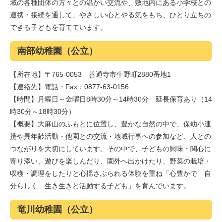
域の各種団体の方々との温かい交流や、敷地内にある小学校との
連携・接続を通して、やさしい心とやる気をもち、ひとり立ちの
できる子どもを育てています。
南部幼稚園（公立）
【所在地】〒765-0053 善通寺市生野町2880番地1
【連絡先】電話・Fax：0877-63-0156
【時間】月曜日～金曜日8時30分～14時30分 延長保育あり（14
時30分～18時30分）
【概要】大麻山のふもとに位置し、豊かな自然の中で、保幼小連
携や異年齢活動・他園との交流・地域行事への参加など、人との
つながりを大切にしています。その中で、子どもの興味・関心に
寄り添い、遊びを楽しんだり、園外へ出かけたり、野菜の栽培・
収穫・調理をしたりと心揺さぶられる体験を重ね「心豊かで 自
分らしく 生き生きと活動する子ども」を育んでいます。
竜川幼稚園（公立）