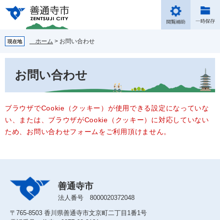
ペ
メ
ー
ニ
ジ
ュ
の
ー
ホーム
>
お問い合わせ
現在地
先
を
頭
飛
本
で
ば
お問い合わせ
文
す。
し
て
本
文
ブラウザでCookie（クッキー）が使用できる設定になっていな
へ
い、または、ブラウザがCookie（クッキー）に対応していない
ため、お問い合わせフォームをご利用頂けません。
善通寺市
法人番号 8000020372048
〒765-8503 香川県善通寺市文京町二丁目1番1号