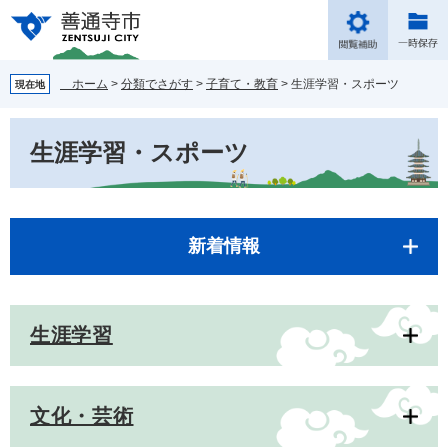
ペ
メ
ー
ニ
ジ
ュ
の
ー
ホーム
>
分類でさがす
>
子育て・教育
>
生涯学習・スポーツ
現在地
先
を
頭
飛
本
で
ば
生涯学習・スポーツ
文
す。
し
て
本
文
へ
新着情報
生涯学習
文化・芸術