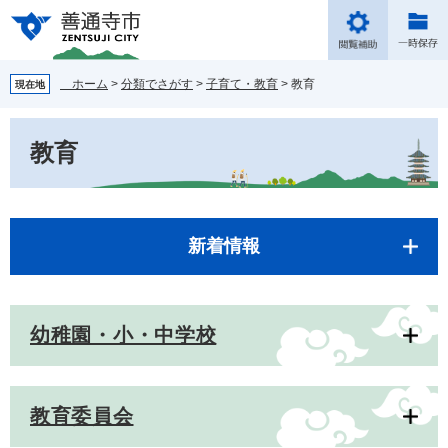
ペ
メ
ー
ニ
ジ
ュ
の
ー
ホーム
>
分類でさがす
>
子育て・教育
>
教育
現在地
先
を
頭
飛
本
で
ば
教育
文
す。
し
て
本
文
へ
新着情報
幼稚園・小・中学校
教育委員会