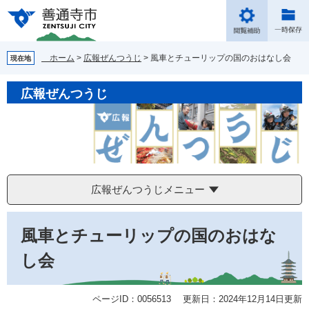
ペ
メ
ー
ニ
ジ
ュ
の
ー
ホーム
>
広報ぜんつうじ
>
風車とチューリップの国のおはなし会
現在地
先
を
頭
飛
広報ぜんつうじ
で
ば
す。
し
て
本
文
へ
広報ぜんつうじメニュー
本
風車とチューリップの国のおはな
文
し会
ページID：0056513
更新日：2024年12月14日更新