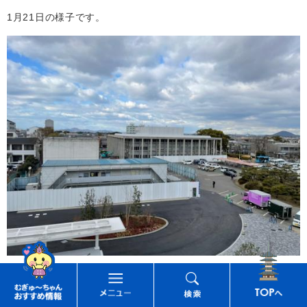
1月21日の様子です。
む
メ
検
1月18日の様子です。
ぎ
ニ
索
ゅ
ュ