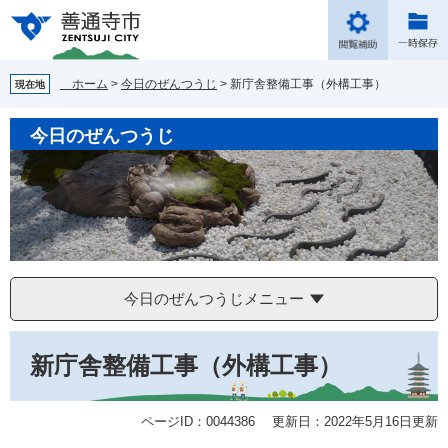
ペ
メ
ー
ニ
ジ
ュ
の
ー
ホーム
>
今日のぜんつうじ
>
新庁舎整備工事（外構工事）
現在地
先
を
頭
飛
今日のぜんつうじ
で
ば
す。
し
て
本
文
へ
今日のぜんつうじメニュー
本
新庁舎整備工事（外構工事）
文
ページID：0044386
更新日：2022年5月16日更新