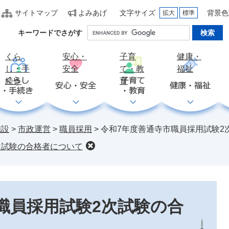
サイトマップ
よみあげ
文字サイズ
背景色
拡大
標準
Google
キーワードでさがす
カ
ス
くら
安心・
子育
健康・
タ
し・手
安全
て・教
福祉
ム
続き
育
検
索
施設
>
市政運営
>
職員採用
>
令和7年度善通寺市職員採用試験2
次試験の合格者について
職員採用試験2次試験の合