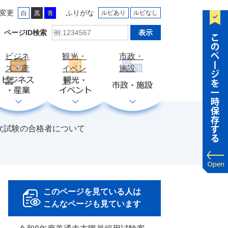
変更
ふりがな
ルビあり
ルビなし
白
黒
青
ID
ページID検索
検
索
ビジネ
観光・
市政・
ス・産
イベン
施設
業
ト
次試験の合格者について
このページを見ている人は
こんなページも見ています