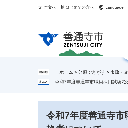
ペ
メ
む
メ
検
本文へ
はじめての方へ
Language
ー
ニ
ぎ
ニ
索
ジ
ュ
ゅ
ュ
の
ー
～
ー
先
を
ち
頭
飛
ゃ
で
ば
ん
す。
し
お
て
す
本
す
文
め
ホーム
>
分類でさがす
>
市政・
現在地
へ
情
令和7年度善通寺市職員採用試験2
足あと
報
本
文
令和7年度善通寺市