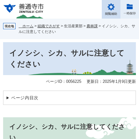
ペ
メ
ー
ニ
ジ
ュ
の
ー
ホーム
>
組織でさがす
>
生活産業部
>
農林課
>
イノシシ、シカ、サ
現在地
先
を
ルに注意してください
頭
飛
で
ば
本
す。
し
イノシシ、シカ、サルに注意して
文
て
本
ください
文
へ
ページID：0056225
更新日：2025年1月9日更新
ページ内目次
イノシシ、シカ、サルに注意してくださ
い