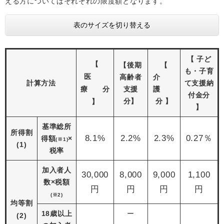
える方についてはそれぞれの限度額となります。
表のサイズを切り替える
【 子ど
【
【後期
【
も・子育
医
高齢者
介
計算方法
て支援納
療 分
支援
護
付金分
分】
分 】
】
】
基準総所
所得割
8.1%
2.2%
2.3%
0.27％
得額
×
(※1)
(1)
税率
加入者人
30,000
8,000
9,000
1,100
数×税額
円
円
円
円
(※2)
均等割
18歳以上
ー
(2)