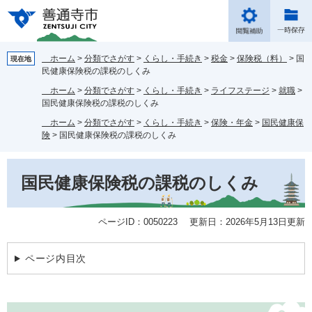
ペ
メ
ー
ニ
ジ
ュ
の
ー
ホーム
>
分類でさがす
>
くらし・手続き
>
税金
>
保険税（料）
>
国
現在地
先
を
民健康保険税の課税のしくみ
頭
飛
ホーム
>
分類でさがす
>
くらし・手続き
>
ライフステージ
>
就職
>
で
ば
国民健康保険税の課税のしくみ
す。
し
ホーム
>
分類でさがす
>
くらし・手続き
>
保険・年金
>
国民健康保
て
険
>
国民健康保険税の課税のしくみ
本
文
本
へ
国民健康保険税の課税のしくみ
文
ページID：0050223
更新日：2026年5月13日更新
ページ内目次