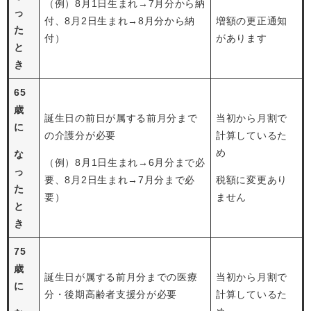
（例）8月1日生まれ→7月分から納
っ
付、8月2日生まれ→8月分から納
増額の更正通知
た
付）
があります
と
き
65
歳
誕生日の前日が属する前月分まで
当初から月割で
に
の介護分が必要
計算しているた
め
な
（例）8月1日生まれ→6月分まで必
っ
要、8月2日生まれ→7月分まで必
税額に変更あり
た
要）
ません
と
き
75
歳
誕生日が属する前月分までの医療
当初から月割で
に
分・後期高齢者支援分が必要
計算しているた