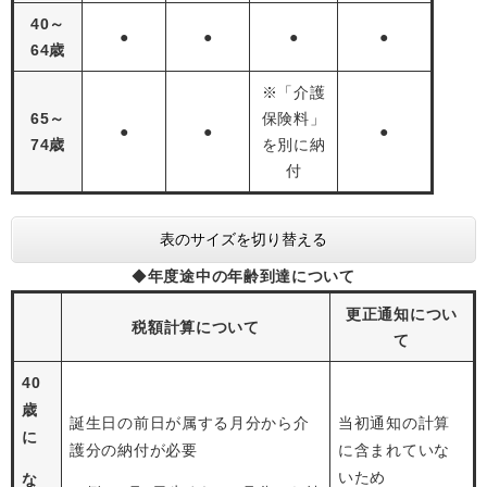
40～
●
●
●
●
64歳
※「介護
65～
保険料」
●
●
●
74歳
を別に納
付
表のサイズを切り替える
◆
年度途中の年齢到達について
更正通知につい
税額計算について
て
40
歳
誕生日の前日が属する月分から介
当初通知の計算
に
護分の納付が必要
に含まれていな
いため
な