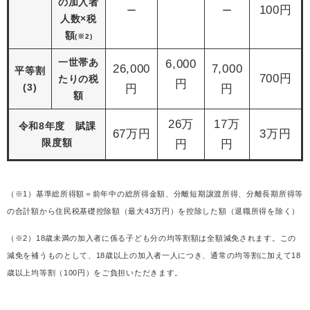
の
加入者
100円
ー
ー
人数×税
額
(※2)
一世帯あ
6,000
26,000
7,000
平等割
700円
たりの税
円
(3)
円
円
額
26万
17万
令和8年度 賦課
67万円
3万円
限度額
円
円
（※1）
基準総所得額＝前年中の総所得金額、分離短期譲渡所得、分離長期所得等
の合計額から住民税基礎控除額（最大43万円）を控除した額（退職所得を除く）
（※2）18歳未満の加入者に係る子ども分の均等割額は全額減免されます。この
減免を補うものとして、18歳以上の加入者一人につき、通常の均等割に加えて18
歳以上均等割（100円）をご負担いただきます。