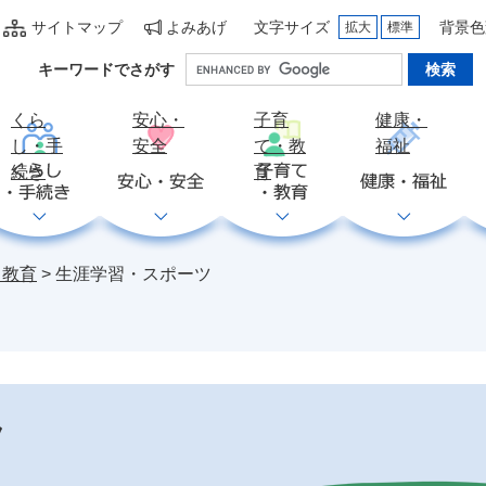
サイトマップ
よみあげ
文字サイズ
背景色
拡大
標準
Google
キーワードでさがす
カ
ス
くら
安心・
子育
健康・
タ
し・手
安全
て・教
福祉
ム
続き
育
検
索
・教育
>
生涯学習・スポーツ
ツ