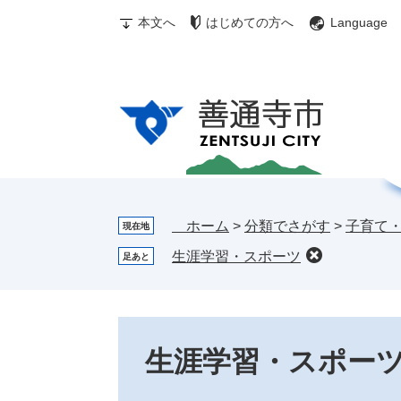
ペ
メ
む
メ
検
本文へ
はじめての方へ
Language
ー
ニ
ぎ
ニ
索
ジ
ュ
ゅ
ュ
の
ー
～
ー
先
を
ち
頭
飛
ゃ
で
ば
ん
す。
し
お
て
す
本
す
文
め
ホーム
>
分類でさがす
>
子育て
現在地
へ
情
生涯学習・スポーツ
足あと
報
本
文
生涯学習・スポー