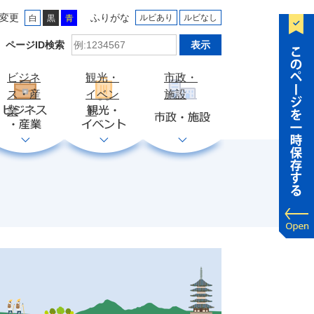
変更
ふりがな
ルビあり
ルビなし
白
黒
青
ID
ページID検索
検
索
ビジネ
観光・
市政・
ス・産
イベン
施設
業
ト