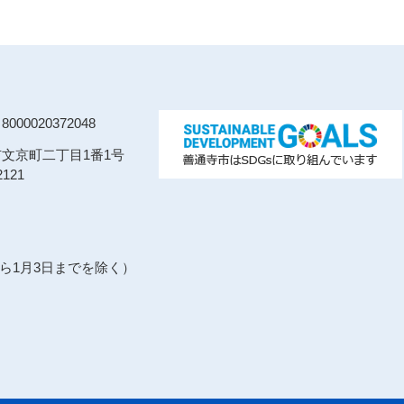
00020372048
寺市文京町二丁目1番1号
121
から1月3日までを除く）