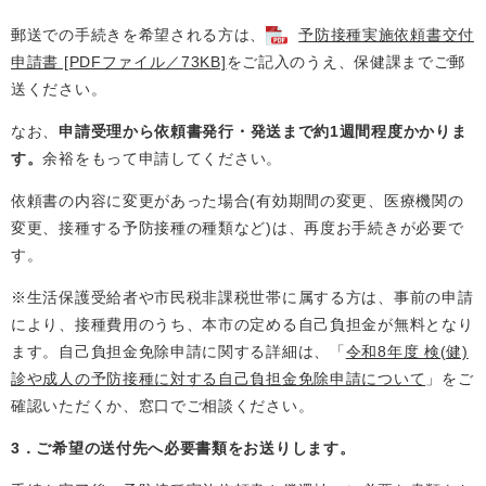
郵送での手続きを希望される方は、
予防接種実施依頼書交付
申請書 [PDFファイル／73KB]
をご記入のうえ、保健課までご郵
送ください。
なお、
申請受理から依頼書発行・発送まで約1週間程度かかりま
す。
余裕をもって申請してください。
依頼書の内容に変更があった場合(有効期間の変更、医療機関の
変更、接種する予防接種の種類など)は、再度お手続きが必要で
す。
※生活保護受給者や市民税非課税世帯に属する方は、事前の申請
により、接種費用のうち、本市の定める自己負担金が無料となり
ます。自己負担金免除申請に関する詳細は、「
令和8年度 検(健)
診や成人の予防接種に対する自己負担金免除申請について
」をご
確認いただくか、窓口でご相談ください。
3．ご希望の送付先へ必要書類をお送りします。