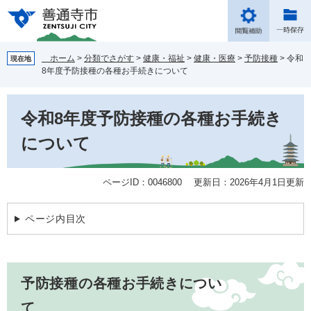
ペ
メ
ー
ニ
ジ
ュ
の
ー
ホーム
>
分類でさがす
>
健康・福祉
>
健康・医療
>
予防接種
>
令和
現在地
先
を
8年度予防接種の各種お手続きについて
頭
飛
で
ば
本
す。
し
令和8年度予防接種の各種お手続き
文
て
本
について
文
へ
ページID：0046800
更新日：2026年4月1日更新
ページ内目次
予防接種の各種お手続きについ
て