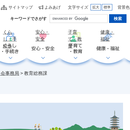
サイトマップ
よみあげ
文字サイズ
背景色
拡大
標準
Google
キーワードでさがす
カ
ス
くら
安心・
子育
健康・
タ
し・手
安全
て・教
福祉
ム
続き
育
検
索
員会事務局
>
教育総務課