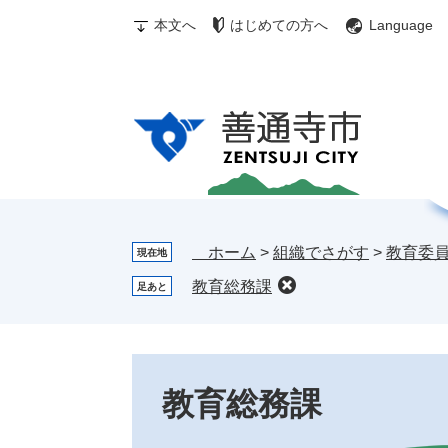
ペ
メ
む
メ
検
本文へ
はじめての方へ
Language
ー
ニ
ぎ
ニ
索
ジ
ュ
ゅ
ュ
の
ー
～
ー
先
を
ち
頭
飛
ゃ
で
ば
ん
す。
し
お
て
す
本
す
文
め
ホーム
>
組織でさがす
>
教育委
現在地
へ
情
教育総務課
足あと
報
本
文
教育総務課