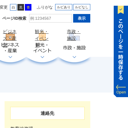
変更
ふりがな
ルビあり
ルビなし
白
黒
青
ID
ページID検索
検
索
ビジネ
観光・
市政・
ス・産
イベン
施設
業
ト
連絡先