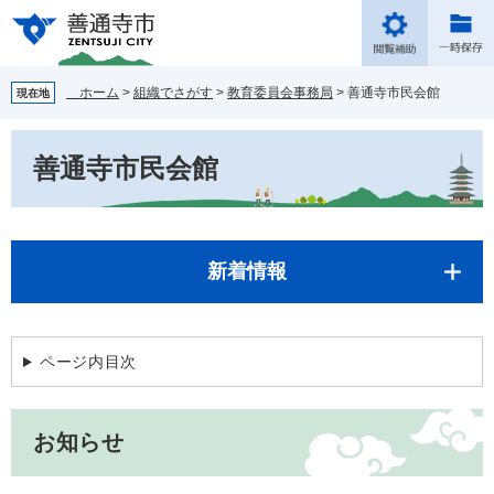
ペ
メ
ー
ニ
ジ
ュ
の
ー
ホーム
>
組織でさがす
>
教育委員会事務局
>
善通寺市民会館
現在地
先
を
頭
飛
本
で
ば
善通寺市民会館
文
す。
し
て
本
文
へ
新着情報
ページ内目次
お知らせ