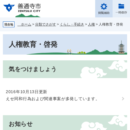
ペ
メ
ー
ニ
ジ
ュ
の
ー
ホーム
>
分類でさがす
>
くらし・手続き
>
人権
>
人権教育・啓発
現在地
先
を
頭
飛
本
で
ば
人権教育・啓発
文
す。
し
て
本
文
気をつけましょう
へ
2016年10月13日更新
えせ同和行為および関連事案が多発しています。
お知らせ