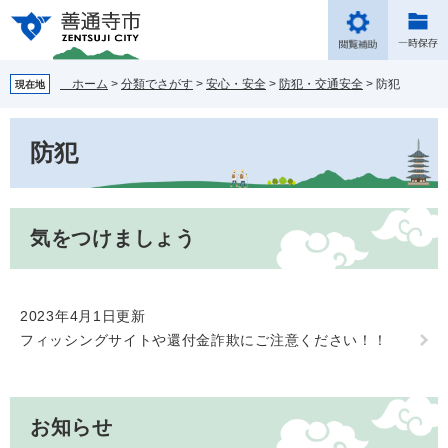
ペ
メ
ー
ニ
ジ
ュ
の
ー
ホーム
>
分類でさがす
>
安心・安全
>
防犯・交通安全
>
防犯
現在地
先
を
頭
飛
本
で
ば
防犯
文
す。
し
て
本
文
気をつけましょう
へ
2023年4月1日更新
フィッシングサイトや還付金詐欺にご注意ください！！
お知らせ