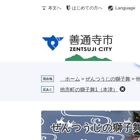
ペ
メ
む
メ
検
本文へ
はじめての方へ
Language
ー
ニ
ぎ
ニ
索
ジ
ュ
ゅ
ュ
の
ー
～
ー
先
を
ち
頭
飛
ゃ
で
ば
ん
す。
し
お
て
す
本
す
文
め
ホーム
>
ぜんつうじの獅子舞
>
現在地
へ
情
他市町の獅子舞1（本津）
足あと
報
ぜんつうじの獅子