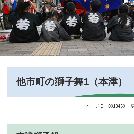
本
文
他市町の獅子舞1（本津）
ページID：0013450