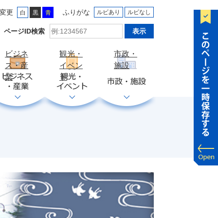
変更
ふりがな
ルビあり
ルビなし
白
黒
青
ID
ページID検索
検
索
ビジネ
観光・
市政・
ス・産
イベン
施設
業
ト