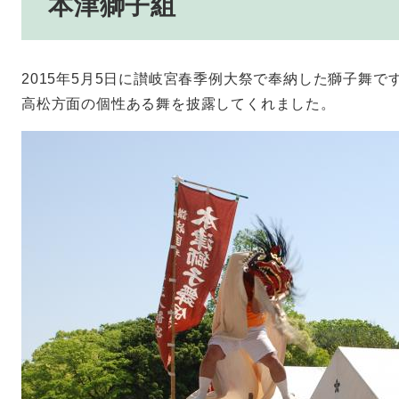
本津獅子組
2015年5月5日に讃岐宮春季例大祭で奉納した獅子舞で
高松方面の個性ある舞を披露してくれました。