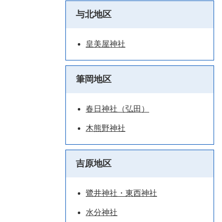
与北地区
皇美屋神社
筆岡地区
春日神社（弘田）
木熊野神社
吉原地区
鷺井神社・東西神社
水分神社