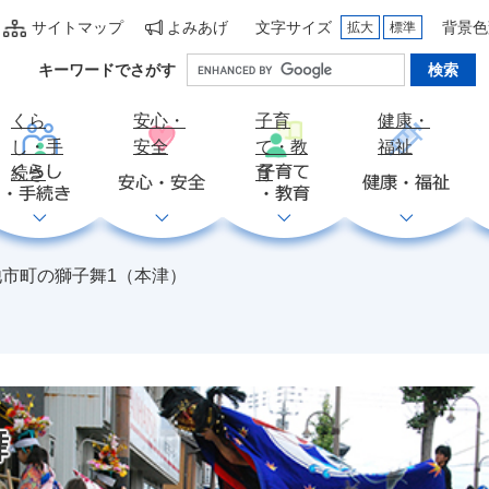
サイトマップ
よみあげ
文字サイズ
背景色
拡大
標準
Google
キーワードでさがす
カ
ス
くら
安心・
子育
健康・
タ
し・手
安全
て・教
福祉
ム
続き
育
検
索
他市町の獅子舞1（本津）
舞