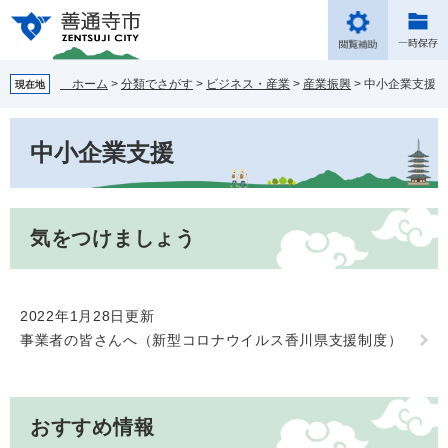
ペ
メ
ー
ニ
ジ
ュ
の
ー
ホーム
>
分類でさがす
>
ビジネス・産業
>
産業振興
>
中小企業支援
現在地
先
を
頭
飛
本
で
ば
中小企業支援
文
す。
し
て
本
文
気をつけましょう
へ
2022年1月28日更新
事業者の皆さんへ（新型コロナウイルス香川県支援制度）
おすすめ情報