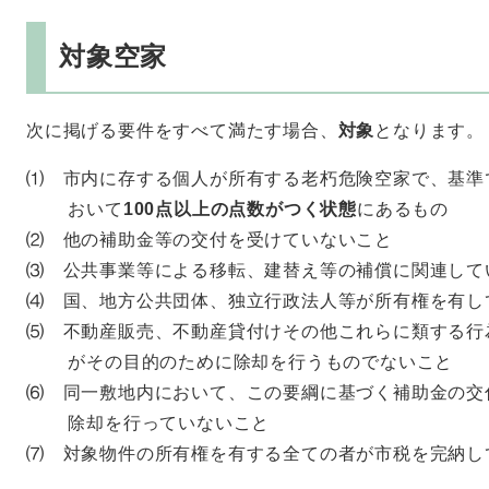
対象空家
次に掲げる要件をすべて満たす場合、
対象
となります。
⑴ 市内に存する個人が所有する老朽危険空家で、基準
おいて
100点以上の点数がつく状態
にあるもの
⑵ 他の補助金等の交付を受けていないこと
⑶ 公共事業等による移転、建替え等の補償に関連して
⑷ 国、地方公共団体、独立行政法人等が所有権を有し
⑸ 不動産販売、不動産貸付けその他これらに類する行
がその目的のために除却を行うものでないこと
⑹ 同一敷地内において、この要綱に基づく補助金の交
除却を行っていないこと
⑺ 対象物件の所有権を有する全ての者が市税を完納し