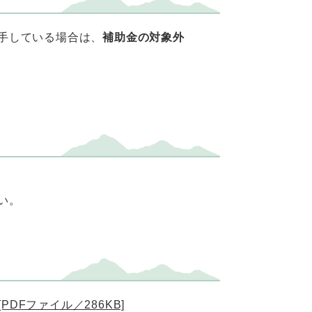
手している場合は、
補助金の対象外
い。
DFファイル／286KB]