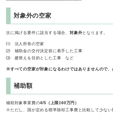
対象外の空家
次に掲げる要件に該当する場合、
対象外
となります。
⑴ 法人所有の空家
⑵ 補助金の交付決定前に着手した工事
⑶ 建替えを目的とした工事 など
※すべての空家が対象になるわけではありませんので、
補助額
補助対象事業費の
4/5（上限160万円）
※ただし、国が定める標準除却工事費と比較して少ない