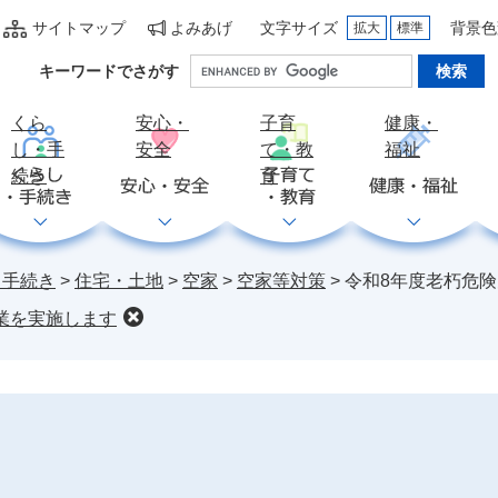
サイトマップ
よみあげ
文字サイズ
背景色
拡大
標準
Google
キーワードでさがす
カ
ス
くら
安心・
子育
健康・
タ
し・手
安全
て・教
福祉
ム
続き
育
検
索
・手続き
>
住宅・土地
>
空家
>
空家等対策
>
令和8年度老朽危
業を実施します