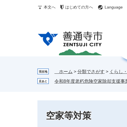
ペ
メ
む
メ
検
本文へ
はじめての方へ
Language
ー
ニ
ぎ
ニ
索
ジ
ュ
ゅ
ュ
の
ー
～
ー
先
を
ち
頭
飛
ゃ
で
ば
ん
す。
し
お
て
す
本
す
文
め
ホーム
>
分類でさがす
>
くらし
現在地
へ
情
令和8年度老朽危険空家除却支援事
足あと
報
空家等対策