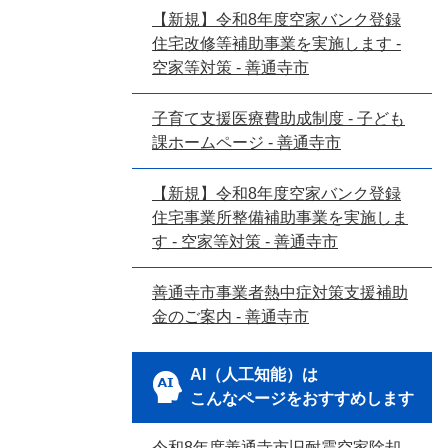
【新規】令和8年度空家バンク登録
住宅改修等補助事業を実施します -
空家等対策 - 善通寺市
子育て支援医療費助成制度 - 子ども
課ホームページ - 善通寺市
【新規】令和8年度空家バンク登録
住宅事業所整備補助事業を実施しま
す - 空家等対策 - 善通寺市
善通寺市事業者熱中症対策支援補助
金のご案内 - 善通寺市
AI（人工知能）は
こんなページをおすすめします
令和8年度善通寺市旧耐震空家除却