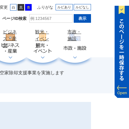
変更
ふりがな
ルビあり
ルビなし
白
黒
青
ID
ページID検索
検
索
ビジネ
観光・
市政・
ス・産
イベン
施設
業
ト
険空家除却支援事業を実施します