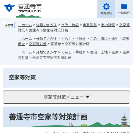
ペ
メ
ー
ニ
ジ
ュ
の
ー
ホーム
>
分類でさがす
>
市政・施設
>
市政運営
>
市の計画
>
空家等
現在地
先
を
対策
>
善通寺市空家等対策計画
頭
飛
ホーム
>
分類でさがす
>
くらし・手続き
>
ごみ・環境・衛生
>
環境
で
ば
保全
>
空家等対策
>
善通寺市空家等対策計画
す。
し
ホーム
>
分類でさがす
>
くらし・手続き
>
住宅・土地
>
空家
>
空家
て
等対策
>
善通寺市空家等対策計画
本
文
へ
空家等対策
空家等対策メニュー
本
善通寺市空家等対策計画
文