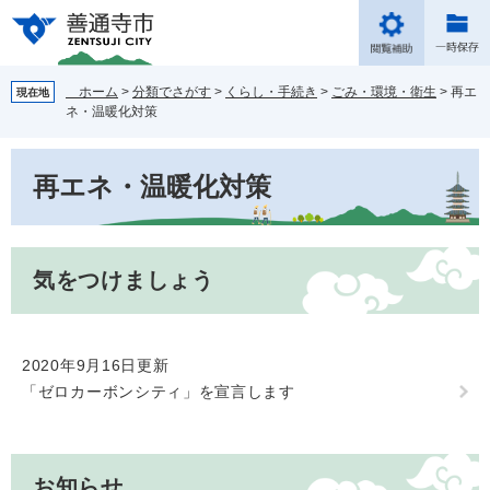
ペ
メ
ー
ニ
ジ
ュ
の
ー
ホーム
>
分類でさがす
>
くらし・手続き
>
ごみ・環境・衛生
>
再エ
現在地
先
を
ネ・温暖化対策
頭
飛
で
ば
本
す。
し
再エネ・温暖化対策
文
て
本
文
へ
気をつけましょう
2020年9月16日更新
「ゼロカーボンシティ」を宣言します
お知らせ