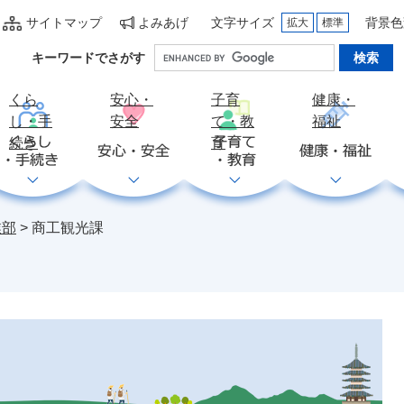
サイトマップ
よみあげ
文字サイズ
背景色
拡大
標準
Google
キーワードでさがす
カ
ス
くら
安心・
子育
健康・
タ
し・手
安全
て・教
福祉
ム
続き
育
検
索
業部
>
商工観光課