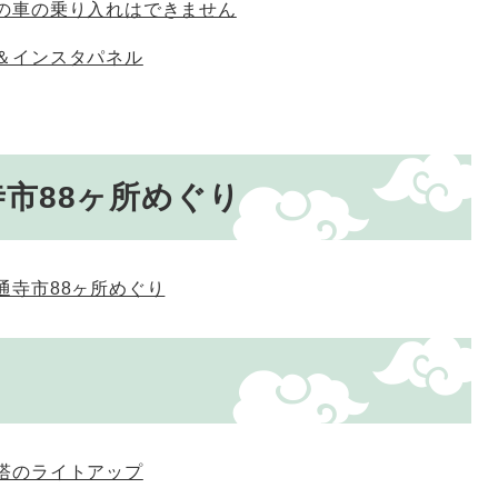
の車の乗り入れはできません
＆インスタパネル
市88ヶ所めぐり
通寺市88ヶ所めぐり
塔のライトアップ