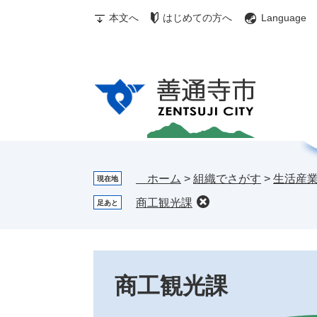
ペ
メ
む
メ
検
本文へ
はじめての方へ
Language
ー
ニ
ぎ
ニ
索
ジ
ュ
ゅ
ュ
の
ー
～
ー
先
を
ち
頭
飛
ゃ
で
ば
ん
す。
し
お
て
す
本
す
文
め
ホーム
>
組織でさがす
>
生活産
現在地
へ
情
商工観光課
足あと
報
本
文
商工観光課