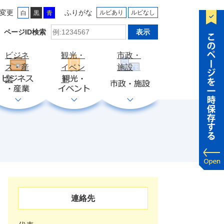
変更
ふりがな
ルビあり
ルビなし
白
黒
青
ID
ページID検索
検
索
ビジネ
観光・
市政・
ス・産
イベン
施設
業
ト
連絡先