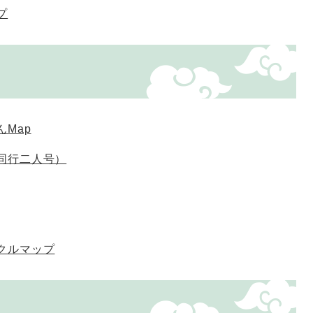
プ
Map
同行二人号）
クルマップ