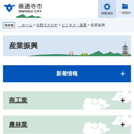
ペ
メ
ー
ニ
ジ
ュ
の
ー
ホーム
>
分類でさがす
>
ビジネス・産業
>
産業振興
現在地
先
を
頭
飛
本
で
ば
産業振興
文
す。
し
て
本
文
へ
新着情報
商工業
農林業