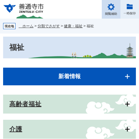
ペ
メ
ー
ニ
ジ
ュ
の
ー
ホーム
>
分類でさがす
>
健康・福祉
>
福祉
現在地
先
を
頭
飛
本
で
ば
福祉
文
す。
し
て
本
文
へ
新着情報
高齢者福祉
介護